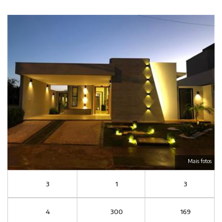
Mais fotos
3
1
3
4
300
169