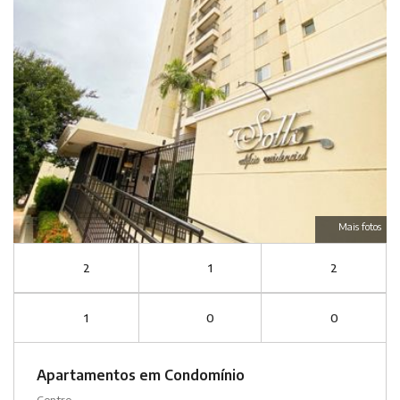
Mais fotos
2
1
2
1
0
0
Apartamentos em Condomínio
Centro