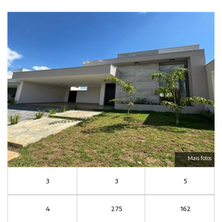
Mais fotos
3
3
5
4
275
162