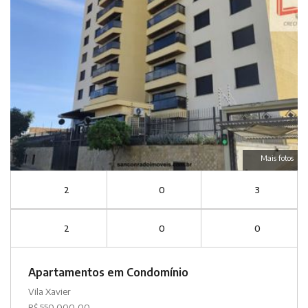
Mais fotos
2
0
3
2
0
0
Apartamentos em Condomínio
Vila Xavier
R$ 550.000,00