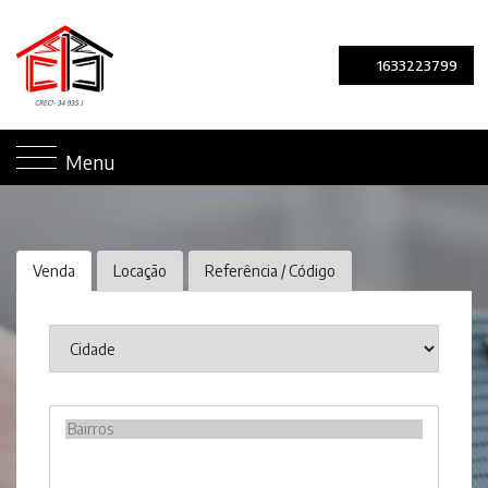
1633223799
Menu
Venda
Locação
Referência / Código