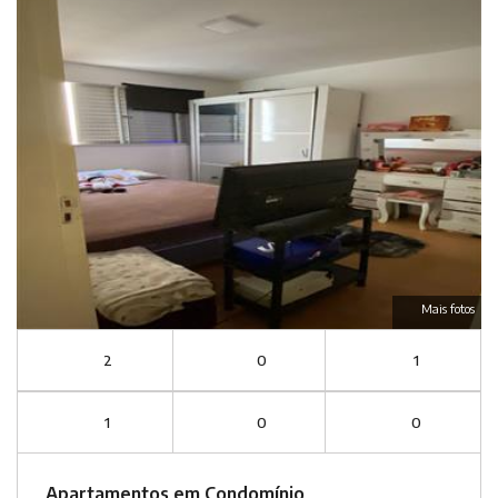
Mais fotos
2
0
1
1
0
0
Apartamentos em Condomínio