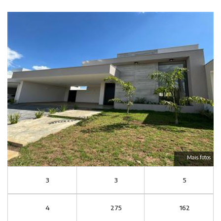
Mais fotos
3
3
5
4
275
162