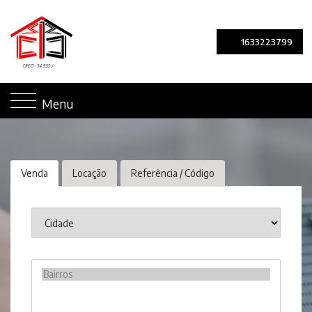
1633223799
Menu
Venda
Locação
Referência / Código