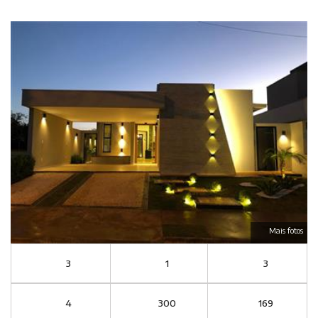
Mais fotos
3
1
3
4
300
169