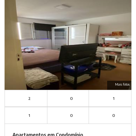
Mais fotos
2
0
1
1
0
0
Apartamentos em Condomínio