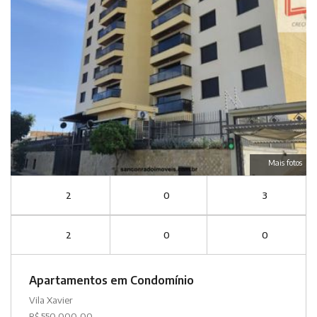
Mais fotos
2
0
3
2
0
0
Apartamentos em Condomínio
Vila Xavier
R$ 550.000,00