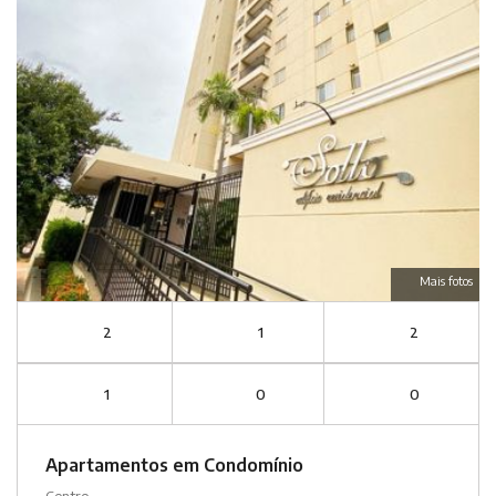
Mais fotos
2
1
2
1
0
0
Apartamentos em Condomínio
Centro