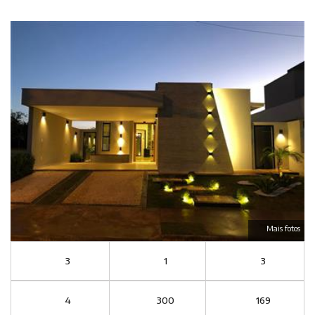
Mais fotos
3
1
3
4
300
169