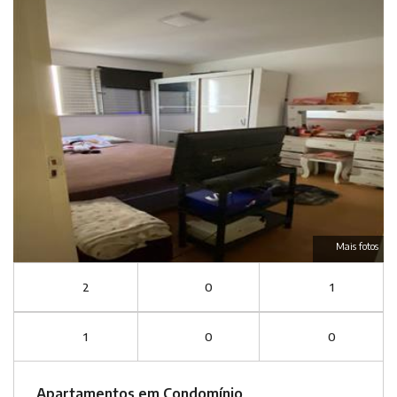
Mais fotos
2
0
1
1
0
0
Apartamentos em Condomínio