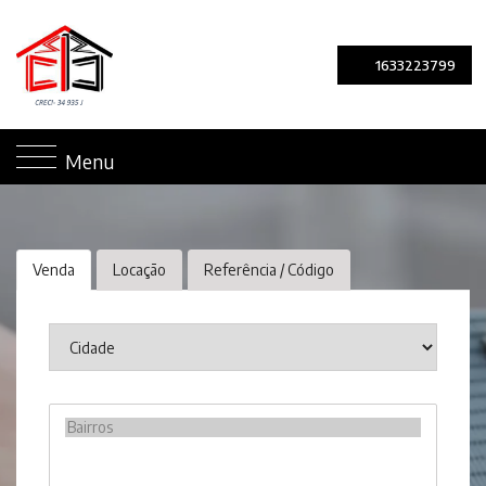
1633223799
Menu
Venda
Locação
Referência / Código