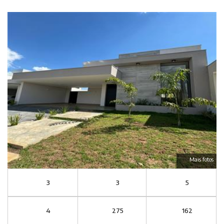
Mais fotos
3
3
5
4
275
162