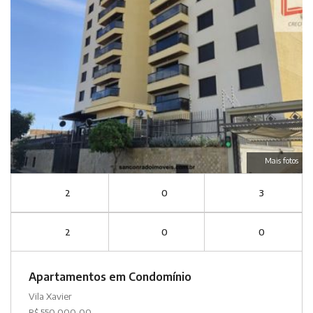
Mais fotos
2
0
3
2
0
0
Apartamentos em Condomínio
Vila Xavier
R$ 550.000,00