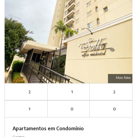
Mais fotos
2
1
2
1
0
0
Apartamentos em Condomínio
Centro