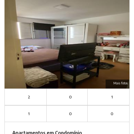
Mais fotos
2
0
1
1
0
0
Apartamentos em Condomínio