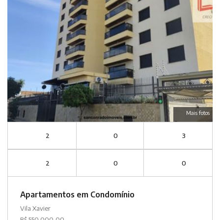
Mais fotos
2
0
3
2
0
0
Apartamentos em Condomínio
Vila Xavier
R$ 550.000,00