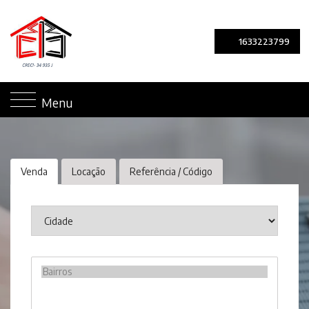
1633223799
Menu
Venda
Locação
Referência / Código