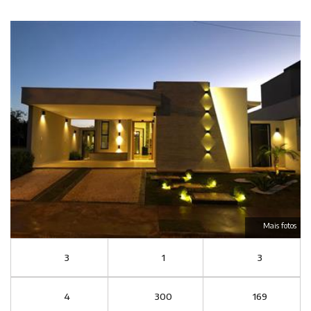
Mais fotos
3
1
3
4
300
169