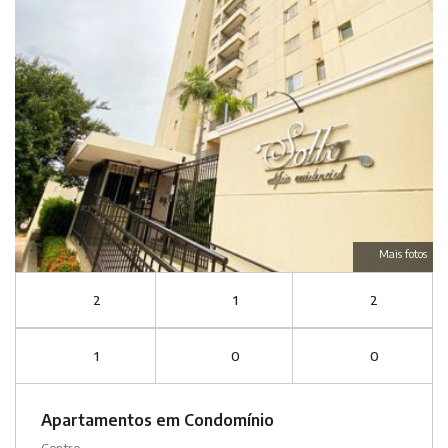
Mais fotos
2
1
2
1
0
0
Apartamentos em Condomínio
Centro