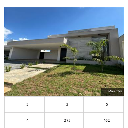
Mais fotos
3
3
5
4
275
162