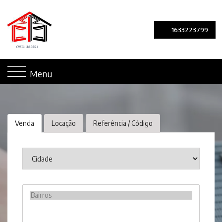
1633223799
Menu
Venda
Locação
Referência / Código