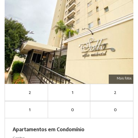
Mais fotos
2
1
2
1
0
0
Apartamentos em Condomínio
Centro