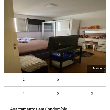
Mais fotos
2
0
1
1
0
0
Apartamentos em Condomínio