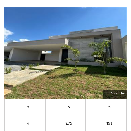
Mais fotos
3
3
5
4
275
162