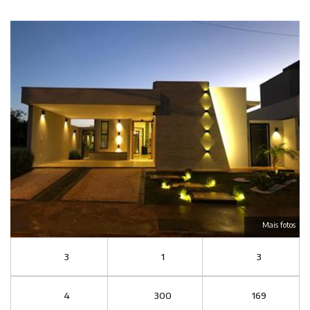
Mais fotos
3
1
3
4
300
169