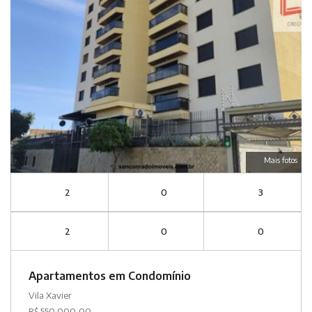
Mais fotos
2
0
3
2
0
0
Apartamentos em Condomínio
Vila Xavier
R$ 550.000,00