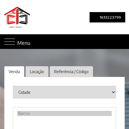
1633223799
Menu
Venda
Locação
Referência / Código