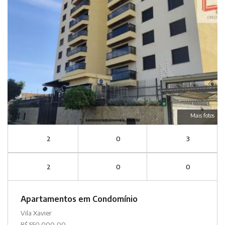
Mais fotos
2
0
3
2
0
0
Apartamentos em Condomínio
Vila Xavier
R$ 550.000,00