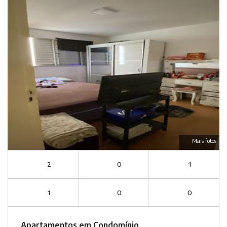
Mais fotos
2
0
1
1
0
0
Apartamentos em Condomínio