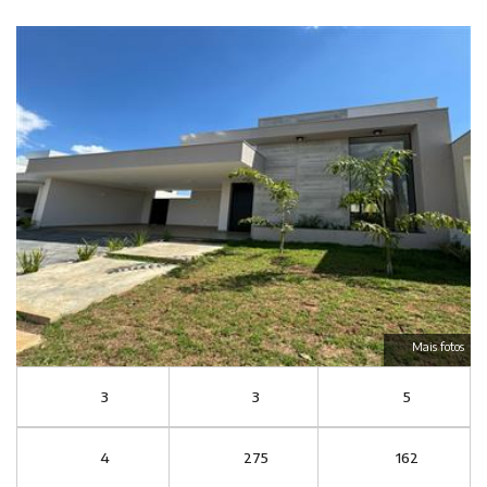
Mais fotos
3
3
5
4
275
162