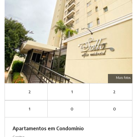
Mais fotos
2
1
2
1
0
0
Apartamentos em Condomínio
Centro