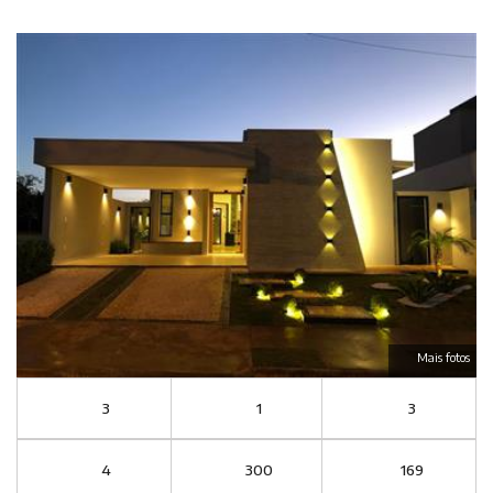
Mais fotos
3
1
3
4
300
169