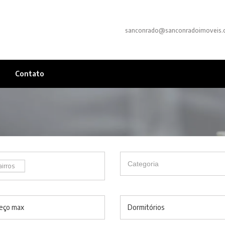
sanconrado@sanconradoimoveis.
Contato
airros
eço max
Dormitórios