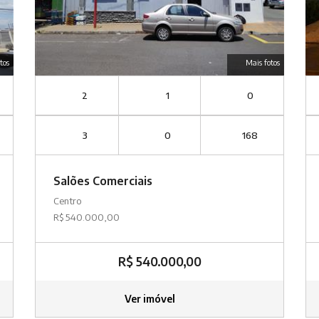
tos
Mais fotos
2
1
0
3
0
168
Salões Comerciais
Centro
R$ 540.000,00
R$ 540.000,00
Ver imóvel