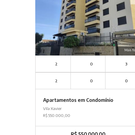
Mais fo
2
0
3
2
0
0
Apartamentos em Condomínio
Vila Xavier
R$ 550.000,00
R$ 550.000,00