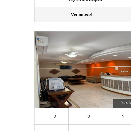
Ver imóvel
Mais fo
0
0
4