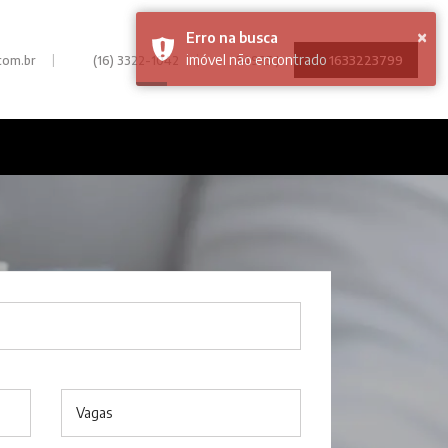
|
|
1633223799
com.br
(16) 3322-1042
34935 J
Vagas