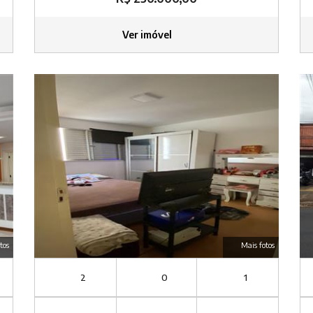
Ver imóvel
tos
Mais fotos
2
0
1